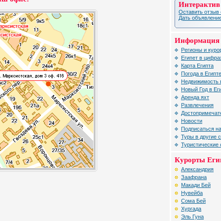
Интерактив
Оставить отзыв 
Дать объявление
Информация 
Регионы и куро
Египет в цифра
Карта Египта
Погода в Египт
Недвижимость 
Новый Год в Ег
Аренда яхт
Развлечения
Достопримечат
Новости
Подписаться на
Туры в другие 
Туристические
Курорты Еги
Александрия
Заафрана
Макади Бей
Нувейба
Сома Бей
Хургада
Эль Гуна