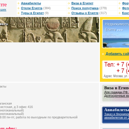
пте
Авиабилеты
Виза в Египет
Фор
Отели Египта
(384)
Поиск попутчика
(279)
Фот
чших
Туры в Египет
(9)
Отзывы о Египте
(317)
Кон
Добавить сай
акты
Виза в Егип
Для граждан РФ -
Долгосрочные виз
аганская
систская, д 3 офис 416
Авиабилеты
(многоканальный)
(многоканальный)
Заказ и брониро
 19.00 пн-пт, работа по выходным по предварительной
авиабилетов от 2
аш офис: