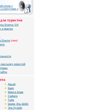
об отеле »
 о попутчике »
для туристов
рты Египта (14)
х и фактах
е
в Египте
(new)
ипте
ельности
 рассылку новостей
страны
 сайты
пта
Дахаб
Каир
Марса Алам
Сафага
Таба
Шарм Эль Шейх
Эль Кузейр