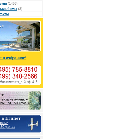
умы
(1455)
оальбомы
(3)
такты
т в избранное!
ет
 виза не нужна. »
ы - от 1500 руб. »
 в Египет
вание
50 у.е. »»