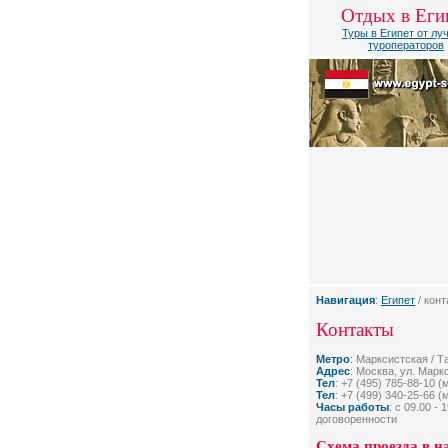
Отдых в Еги
Туры в Египет от лу
туроператоров
Навигация
:
Египет
/ конт
Контакты
Метро
: Марксистская / Т
Адрес
: Москва, ул. Марк
Тел
: +7 (495) 785-88-10 
Тел
: +7 (499) 340-25-66 
Часы работы
: с 09.00 -
договоренности
Схема проезда в н