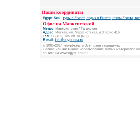
Наши координаты
Egypt-Sea
-
туры в Египет, отдых в Египте, отели Египта, ви
Офис на Марксистской
Метро
: Марксистская / Таганская
Адрес
: Москва, ул. Марксистская, д 3 офис 416
Тел
: +7 (495) 785-88-10 (мн.)
E-mail
:
info@egypt-sea.ru
© 2005-2014, egypt-sea.ru Все права защищены.
Полное или частичное использование любых материалов во
ссылке на www.egypt-sea.ru!