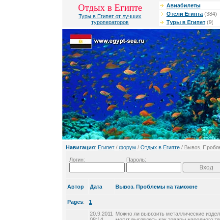
Отдых в Египте
Авиабилеты
Отели Египта
(384)
Туры в Египет от лучших
туроператоров
Туры в Египет
(9)
Навигация
:
Египет
/
форум
/
Отдых в Египте
/ Вывоз. Пробл
Логин:
Пароль:
Автор
Дата
Вывоз. Проблемы на таможне
Pages
:
1
20.9.2011
Можно ли вывозить металлические издели
08:14
могут выглядеть как товары народного т